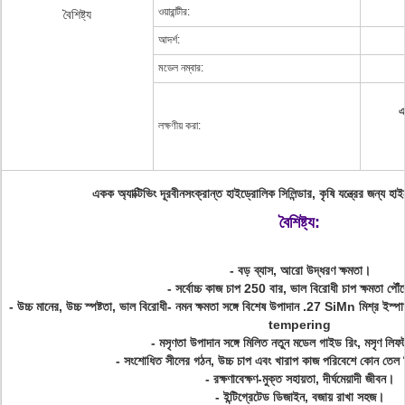
ওয়ারান্টীর:
বৈশিষ্ট্য
আদর্শ:
মডেল নম্বার:
এ
লক্ষণীয় করা:
একক অ্যাক্টিভিং দূরবীনসংক্রান্ত হাইড্রোলিক সিলিন্ডার, কৃষি যন্ত্রের জন্য হাইড
বৈশিষ্ট্য:
- বড় ব্যাস, আরো উদ্ধরণ ক্ষমতা।
- সর্বোচ্চ কাজ চাপ 250 বার, ভাল বিরোধী চাপ ক্ষমতা পৌ
- উচ্চ মানের, উচ্চ স্পষ্টতা, ভাল বিরোধী- নমন ক্ষমতা সঙ্গে বিশেষ উপাদান .27 SiMn মিশ
tempering
- মসৃণতা উপাদান সঙ্গে মিলিত নতুন মডেল গাইড রিং, মসৃণ লিফট 
- সংশোধিত সীলের গঠন, উচ্চ চাপ এবং খারাপ কাজ পরিবেশে কোন তেল লি
- রক্ষণাবেক্ষণ-মুক্ত সহায়তা, দীর্ঘমেয়াদী জীবন।
- ইন্টিগ্রেটেড ডিজাইন, বজায় রাখা সহজ।