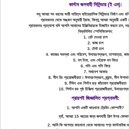
কাস্টম জলবাহী সিলিন্ডার (ই এম):
শুধু আমরা সব ধরনের ভারী দায়িত্ব হাইড্রোলিক সিলিন্ডার নির্মাণ এবং খনি
গ্রাহকদের থেকে অঙ্কন অনুযায়ী ট্রাক, কিন্তু আমরা অনুযায়ী একট
গ্রাহকদের প্রত্যাশা যদি আপনি আমাদের ইঞ্জিনিয়ারকে ডিজাইন করতে চান, দয়
নিম্নলিখিত স্পেসিফিকেশন:
1. রেট দেওয়া চাপ
2. কাজ চাপ
3. টেস্ট চাপ
4. কাজের অবস্থা এবং পরিবেশ, উদাহরণস্বরূপ, তাপমাত্রা, কাজ ফ
5. বল টানা, এবং স্ট্রোক বল ফিরে
6. গতি এবং গতি ফিরে
7. সমাবেশ আকার
8. সীল রিং প্রয়োজনীয়তা। উদাহরণস্বরূপ, ব্র্যান্ড, সীল উপাদ
9. টিউব এবং পিস্টন ছড় কাঁচামাল প্রয়োজনীয়তা
10. পিস্টন রড পৃষ্ঠ চিকিত্সা প্রয়োজনীয়তা, উদাহরণস্ব
প্রায়শই জিজ্ঞাসিত প্রশ্নাবলী:
1. আপনি একটি কারখানা ট্রেডিং কোম্পানী?
হ্যাঁ, আমরা 15 বছরের জন্য জলবাহী শিল্প উপর ফোক
2. আমি কি আপনার কারখানা থেকে আমাদের পণ্য কাস্টমাইজ 