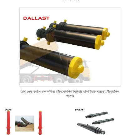
ঠালা পেষণকারী একক অভিনয় টেলিস্কোপিক সিলিন্ডার ডাম্প ট্রাক সামনে হাইড্রোলিক
প্রকার