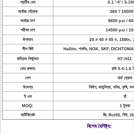
প্রাচীর বেধ
0.1 '-4' / 3-100
সর্বোচ্চ স্ট্রোক
366 '/ 10000 
সর্বোচ্চ চাপ
9600 psi / 60
পরীক্ষা চাপ
14500 psi / 10
উপাদান
20 # 40 # 45 #, 16Mn, 2
সীল কিট
Hallite, পার্কার, NOK, SKF, DICHTOMATIK
মাত্রিক নির্ভুলতা
H7-H11
বোর রুক্ষতা
রাউ 0.4-1.6 ম
লেপ
হার্ড ক্রোম
উদ্দেশ্য
নির্মাণ, ধাতুবিদ্যা, খনির, কৃষি, বন
ই এম
হাঁ
MOQ:
1 টুকরা
সার্টিফিকেট
জি, RoHS, সিই, 
বিশেষ বৈশিষ্ট্য: