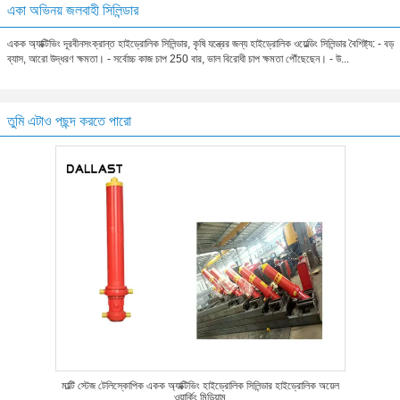
একা অভিনয় জলবাহী সিলিন্ডার
একক অ্যাক্টিভিং দূরবীনসংক্রান্ত হাইড্রোলিক সিলিন্ডার, কৃষি যন্ত্রের জন্য হাইড্রোলিক ওয়েল্ডিং সিলিন্ডার বৈশিষ্ট্য: - বড়
ব্যাস, আরো উদ্ধরণ ক্ষমতা। - সর্বোচ্চ কাজ চাপ 250 বার, ভাল বিরোধী চাপ ক্ষমতা পৌঁছেছেন। - উ...
তুমি এটাও পছন্দ করতে পারো
মাল্টি স্টেজ টেলিস্কোপিক একক অ্যাক্টিভিং হাইড্রোলিক সিলিন্ডার হাইড্রোলিক অয়েল
ওয়ার্কিং মিডিয়াম