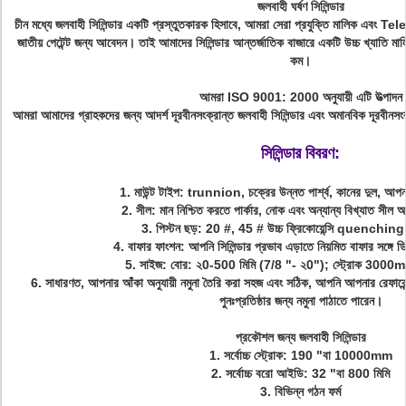
জলবাহী ঘর্ষণ সিলিন্ডার
চীন মধ্যে জলবাহী সিলিন্ডার একটি প্রস্তুতকারক হিসাবে, আমরা সেরা প্রযুক্তি মালিক এবং Tel
জাতীয় পেটেন্ট জন্য আবেদন। তাই আমাদের সিলিন্ডার আন্তর্জাতিক বাজারে একটি উচ্চ খ্যাতি 
কম।
আমরা ISO 9001: 2000 অনুযায়ী এটি উত্পাদন
আমরা আমাদের গ্রাহকদের জন্য আদর্শ দূরবীনসংক্রান্ত জলবাহী সিলিন্ডার এবং অমানবিক দূরবীনসংক্
সিলিন্ডার বিবরণ:
1. মাউন্ট টাইপ: trunnion, চক্রের উন্নত পার্শ্ব, কানের দুল, আপনার
2. সীল: মান নিশ্চিত করতে পার্কার, নোক এবং অন্যান্য বিখ্যাত সীল 
3. পিস্টন ছড়: 20 #, 45 # উচ্চ ফ্রিকোয়েন্সি quenching স
4. বাফার ফাংশন: আপনি সিলিন্ডার প্রভাব এড়াতে নিয়মিত বাফার সঙ্গে
5. সাইজ: বোর: ২0-500 মিমি (7/8 "- ২0"); স্ট্রোক 3000m
6. সাধারণত, আপনার আঁকা অনুযায়ী নমুনা তৈরি করা সহজ এবং সঠিক, আপনি আপনার রেফারেন্
পুনঃপ্রতিষ্ঠার জন্য নমুনা পাঠাতে পারেন।
প্রকৌশল জন্য জলবাহী সিলিন্ডার
1. সর্বোচ্চ স্ট্রোক: 190 "বা 10000mm
2. সর্বোচ্চ বরো আইডি: 32 "বা 800 মিমি
3. বিভিন্ন গঠন ফর্ম