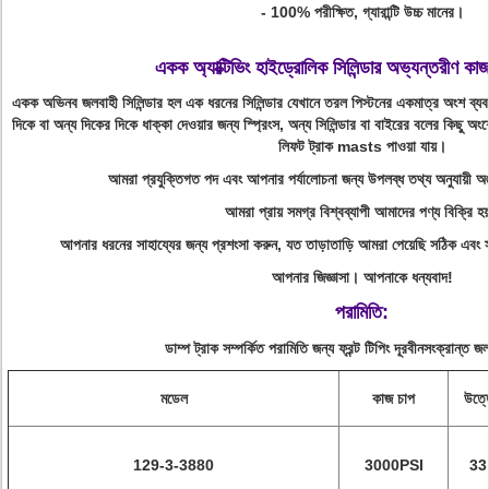
- 100% পরীক্ষিত, গ্যারান্টি উচ্চ মানের।
একক অ্যাক্টিভিং হাইড্রোলিক সিলিন্ডার অভ্যন্তরীণ কা
একক অভিনব জলবাহী সিলিন্ডার হল এক ধরনের সিলিন্ডার যেখানে তরল পিস্টনের একমাত্র অংশ ব্যব
দিকে বা অন্য দিকের দিকে ধাক্কা দেওয়ার জন্য স্প্রিংস, অন্য সিলিন্ডার বা বাইরের বলের কিছু অং
লিফট ট্রাক masts পাওয়া যায়।
আমরা প্রযুক্তিগত পদ এবং আপনার পর্যালোচনা জন্য উপলব্ধ তথ্য অনুযায়ী 
আমরা প্রায় সমগ্র বিশ্বব্যাপী আমাদের পণ্য বিক্রি হয
আপনার ধরনের সাহায্যের জন্য প্রশংসা করুন, যত তাড়াতাড়ি আমরা পেয়েছি সঠিক এবং 
আপনার জিজ্ঞাসা। আপনাকে ধন্যবাদ!
পরামিতি:
ডাম্প ট্রাক সম্পর্কিত পরামিতি জন্য ফ্রন্ট টিপিং দূরবীনসংক্রান্ত জল
মডেল
কাজ চাপ
উত্ত
129-3-3880
3000PSI
33