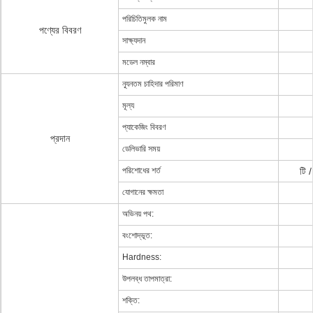
পরিচিতিমুলক নাম
পণ্যের বিবরণ
সাক্ষ্যদান
মডেল নম্বার
ন্যূনতম চাহিদার পরিমাণ
মূল্য
প্যাকেজিং বিবরণ
প্রদান
ডেলিভারি সময়
পরিশোধের শর্ত
টি /
যোগানের ক্ষমতা
অভিনয় পথ:
বংশোদ্ভূত:
Hardness:
উপলব্ধ তাপমাত্রা:
শক্তি: