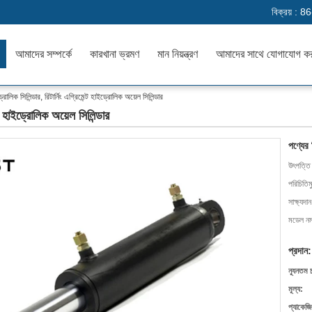
বিক্রয় :
86
আমাদের সম্পর্কে
কারখানা ভ্রমণ
মান নিয়ন্ত্রণ
আমাদের সাথে যোগাযোগ ক
োলিক সিলিন্ডার, রিটার্নিং এগ্রিমেন্ট হাইড্রোলিক অয়েল সিলিন্ডার
্ট হাইড্রোলিক অয়েল সিলিন্ডার
পণ্যের
উৎপত্তি
পরিচিতিম
সাক্ষ্যদান
মডেল নম্
প্রদান:
ন্যূনতম 
মূল্য:
প্যাকেজি