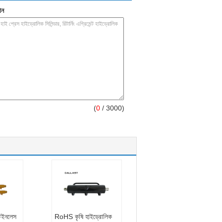
ান
(
0
/ 3000)
টেইনলেস
RoHS কৃষি হাইড্রোলিক