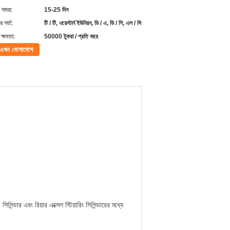
 সময়:
15-25 দিন
 শর্ত:
টি / টি, ওয়েস্টার্ন ইউনিয়ন, ডি / এ, ডি / পি, এল / সি
ক্ষমতা:
50000 টুকরা / প্রতি বছর
এখন যোগাযোগ
িলিন্ডার এবং রিয়ার এক্সেল স্টিয়ারিং সিলিন্ডারের মধ্যে