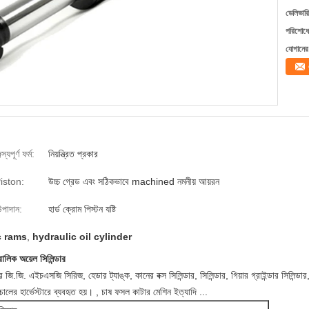
ডেলিভারি
পরিশোধের
যোগানের 
স্যপূর্ণ ফর্ম:
নিয়ন্ত্রিত প্রকার
iston:
উচ্চ গ্রেড এবং সঠিকভাবে machined নমনীয় আয়রন
উপাদান:
হার্ড ক্রোম পিস্টন যষ্টি
c rams
,
hydraulic oil cylinder
্রোলিক অয়েল সিলিন্ডার
 জি.জি. এইচএসজি সিরিজ, হেডার ট্যাঙ্ক, কানের বক্স সিলিন্ডার, সিলিন্ডার, গিয়ার গ্রাইন্ডার সিলিন্ডার, স
চালের হার্ভেস্টারে ব্যবহৃত হয়। , চাষ ফসল কাটার মেশিন ইত্যাদি ...