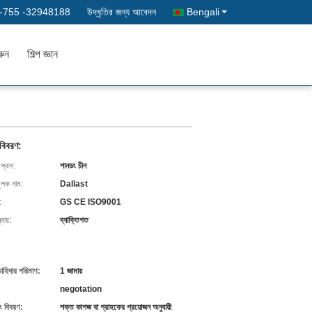
-755 -32948188
উদ্ধৃতির জন্য আবেদন
Bengali
রুন
শিল্প জ্ঞান
 বিবরণ:
 স্থল:
শানডং চীন
ুলক নাম:
Dallast
:
GS CE ISO9001
বার:
ব্যাক্তিগত
চাহিদার পরিমাণ:
1 জামায়
negotation
ং বিবরণ:
শক্ত কাগজ বা গ্রাহকের প্রয়োজন অনুযায়ী