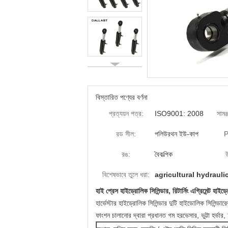
বিস্তারিত পণ্যের বর্ণনা
প্রত্যয়ন পত্র:
ISO9001: 2008
সামঞ্জ
রড সীল:
পলিউরথন ইউ-কাপ
P
রঙ:
বৈকল্পিক
বিশেষভাবে তুলে ধরা:
agricultural hydrauli
হাই প্রেস হাইড্রোলিক সিলিন্ডার, রিটার্নিং এগ্রিমেন্ট হাইড
হার্ভেস্টার হাইড্রোলিক সিলিন্ডার দুটি হাইডোলিক সিলিন্ডারের
ফাংশন চালানোর দ্বারা প্রধানত গম হরভেসার, ভুট্টা হর্ভার, 