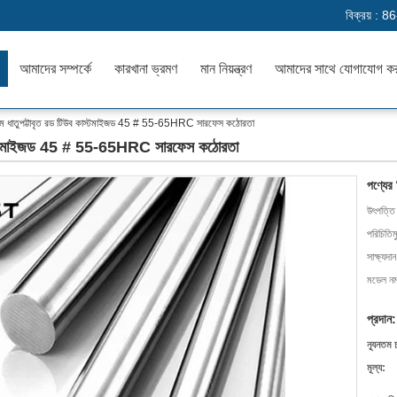
বিক্রয় :
86
আমাদের সম্পর্কে
কারখানা ভ্রমণ
মান নিয়ন্ত্রণ
আমাদের সাথে যোগাযোগ ক
ক্রোম ধাতুপট্টাবৃত রড টিউব কাস্টমাইজড 45 # 55-65HRC সারফেস কঠোরতা
উব কাস্টমাইজড 45 # 55-65HRC সারফেস কঠোরতা
পণ্যের
উৎপত্তি
পরিচিতিম
সাক্ষ্যদান
মডেল নম্
প্রদান:
ন্যূনতম 
মূল্য: