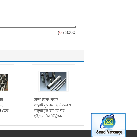
(
0
/ 3000)
োম
ডাম্প ট্রাক ক্রোম
রড,
ধাতুপট্টাবৃত রড, হার্ড ক্রোম
 হোল্ড
ধাতুপট্টাবৃত ইস্পাত বার
হাইড্রোলিক সিলিন্ডার
া ট্রিপ
যন্ত্রাংশ
জলোচ্ছাস আকার:
100-
্রাচীর
1000mm