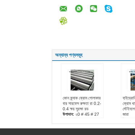
অন্যান্য পণ্যসমূহ
কোন ক্র্যাক ক্রোম গোলাকার
হাইড্রোল
বার সারফেস রুক্ষতা রা 0.2-
ক্রোম ধা
0.4 ক্ষয় সুরক্ষা রড
স্টেইনলেস
উপাদান:
২0 # 45 # 27
জারা
সেমি
উপাদান
প্রয়োগ:
নির্মাণ যন্ত্রাংশ
সেমি
পৃষ্ঠ মোটামুটি:
Ra0.2-0.4
প্রয়োগ