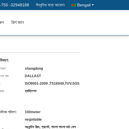
-755 -32948188
উদ্ধৃতির জন্য আবেদন
Bengali
রুন
শিল্প জ্ঞান
 বিবরণ:
 স্থল:
shangdong
ুলক নাম:
DALLAST
:
ISO9001-2009 ,TS16949,TUV,SGS
বার:
ব্যাক্তিগত
চাহিদার পরিমাণ:
100meter
negotiable
সঙ্কুচিত ফিল্ম, প্যালেট, পাতলা পাতলা কাঠ কেস