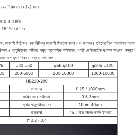
, ক্রোমিয়াম তারের 1-2 স্তর
র 0.8-3 মিমি
.15 মিমি বেশি নয়
্টন রড, জলবাহী সিলিন্ডার এবং বিভিন্ন জলবাহী সিস্টেম নকশা এবং উত্পাদন।
হাইড্রোলিক প্রকৌশল গবেষণা
ৌশল ও প্রযুক্তিগত কর্মীদের সমৃদ্ধ ব্যবহারিক অভিজ্ঞতা, একটি ডেডিকেটেড উত্পাদন সরঞ্জাম, উন্নত উ
্য সর্বোত্তম বিক্রয়-বিক্রয় সেবা সঙ্গে।
25
φ30-φ50
φ55-φ100
φ105-φ120
00
200-5000
200-10000
1000-10000
HB220-280
সোজাতা
0.15 / 1000mm
কঠোর স্তর গভীরতা
0.8-3mm
ক্রোম ধাতুপট্টাবৃত বেধ
10um-40um
মাতৃভাষা
45 # উচ্চ মানের কার্বন ইস্পাত
রা 0.2 - 0.4