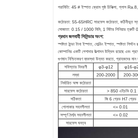
পরামিতি: 45 # ইস্পাত ক্রোম পৃষ্ঠ চিকিত্সা, গ্লাস Ra.8
কঠোরতা: 55-65HRC সারফেস কঠোরতা, কঠিনীভূত স্ত
সোজাতা: 0.15 / 1000 মিমি, 1 মিটার লিনিয়ার ত্রুটি 0
প্রধান জলবাহী সিলিন্ডার অংশ:
স্পষ্টতা ঠান্ডা টানা ইস্পাত, হোল্ডিং ইস্পাত, স্পষ্টতা পিস
কোম্পানির একটি পেশাদার উত্পাদন উদ্ভিদ রয়েছে এবং প্রক
গুণমান নিশ্চিতকরণ ব্যবস্থা উন্নত করতে, গ্রাহকদের মান জন
সবিস্তার বিবরণী
φ3-φ12
φ16-φ
লম্বা
200-2000
200-30
নির্ধারিত অক্ষ কঠোরতা
সারফেস কঠোরতা
> 850 এইচভি 0.1
সঠিকতা
জি 6 গ্রেড H7 গ্রেড
গোলাকার সহনশীলতা
<= 0.01
সম্পূর্ণ দৈর্ঘ্য সহনশীলতা
<= 0.02
সারফেস ঘনত্ব