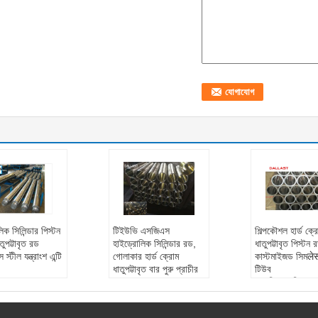
িক সিলিন্ডার পিস্টন
টিইউভি এসজিএস
শিল্পকৌশল হার্ড ক্র
তুপট্টাবৃত রড
হাইড্রোলিক সিলিন্ডার রড,
ধাতুপট্টাবৃত পিস্টন 
 স্টীল যন্ত্রাংশ এন্টি
গোলাকার হার্ড ক্রোম
কাস্টমাইজড সিমलेस
ধাতুপট্টাবৃত বার পুরু প্রাচীর
টিউব
:
২0 # 45 # 27
পাইপ
পদ্ধতি পদ্ধতি:
সোজ
কাজের পদ্ধতি:
সোজা ট্রিপ
ওয়ারান্টীর:
এক বছর
:
নির্মাণ যন্ত্রপাতি,
ওয়ারান্টীর:
এক বছর
বিশেষ পাইপ:
পুরু প