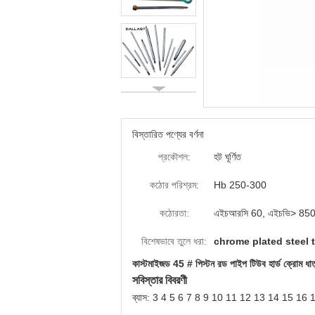
বিস্তারিত পণ্যের বর্ণনা
প্রকৌশল:
হট ঘূর্ণিত
কঠোর পরিশ্রম:
Hb 250-300
কঠোরতা:
এইচআরসি 60, এইচভি> 85
বিশেষভাবে তুলে ধরা:
chrome plated steel 
কাস্টমাইজড 45 # পিস্টন রড পাইপ টিউব হার্ড ক্রোম ধাতুপ
সবিস্তার বিবরণী
ব্যাস: 3 4 5 6 7 8 9 10 11 12 13 14 15 