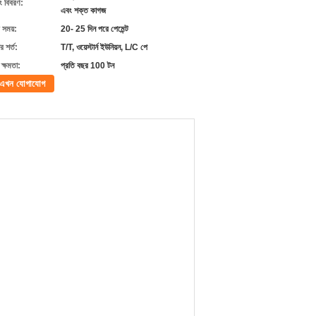
ং বিবরণ:
এবং শক্ত কাগজ
 সময়:
20- 25 দিন পরে পেমেন্ট
 শর্ত:
T/T, ওয়েস্টার্ন ইউনিয়ন, L/C পে
ক্ষমতা:
প্রতি বছর 100 টন
এখন যোগাযোগ