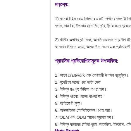
মন্তব্য:
1) আমরা টাইল রোড সিলিন্ডার একটি পেশাদার জলবাহী সিলিন্
ধ্বংস, সামরিক, উপাদান হ্যান্ডলিং, কৃষি, ট্রাক জন্য ব্যবহ
2) টেস্টিং অগণিত ঘন্টা সঙ্গে, আপনি আমাদের পণ্য দীর্ঘ
আমাদের বিশ্বাস করুন, আমরা উচ্চ মানের এবং প্রতিযোগী 
প্রাথমিক প্রতিযোগিতামূলক উপকারিতা:
1. ফাইন craftwork এবং পেশাদারী উত্পাদন প্রযুক্তি।
2. সুপেরিয়র মানের এবং নাইট সেবা
3. বিভিন্ন রঙ পৃষ্ঠ চিকিত্সা পাওয়া যায়।
4. বিভিন্ন ধরণের ধরনের পাওয়া যায়।
5. প্রতিযোগী মূল্য।
6. কাস্টমাইজড স্পেসিফিকেশন পাওয়া যায়।
7. OEM এবং ODM আদেশ স্বাগত হয়।
8. বিভিন্ন বাজারের চাহিদা পূরণ: আমেরিকা, ইউরোপ, এশ