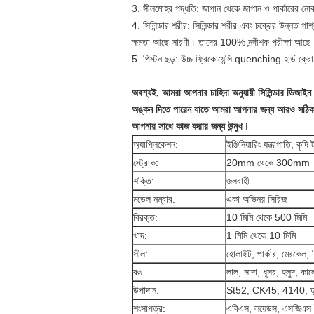
3. সীলমোহর পদ্ধতি: জাপান থেকে জাপান ও পার্কারের 
4. সিলিন্ডার শরীর: সিলিন্ডার শরীর এবং চক্রের উন্নত পার্
ক্ষমতা আছে সারণী। তাদের 100% নন্দীশক পরীক্ষা আছে
5. পিস্টন ছড়: উচ্চ ফ্রিকোয়েন্সি quenching হার্ড ক্রো
অবশ্যই, আমরা আপনার চাহিদা অনুযায়ী সিলিন্ডার ডিজাইন 
অঙ্কন দিতে পারেন যাতে আমরা আপনার জন্য আরও সঠিক
আপনার সাথে কাজ করার জন্য উন্মুখ।
অ্যাপ্লিকেশন:
ইঞ্জিনিয়ারিং যন্ত্রপাতি, কৃষ
স্ট্রোক:
20mm থেকে 300mm
শক্তি:
জলবাহী
মডেল নম্বার:
একা অভিনয় সিরিজ
বিরক্ত:
10 মিমি থেকে 500 মিমি
খাদ:
1 মিমি থেকে 10 মিমি
সীল:
হোলাইট, পার্কার, মেরকেল, 
রঙ:
লাল, সাদা, ধূসর, হলুদ, কা
উপাদান:
St52, CK45, 4140, ডুপ্ল
শংসাপত্র:
এবিএস, লয়েডস, এসজিএস 