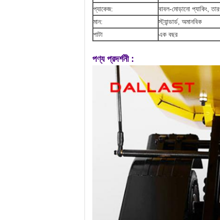
প্যাকেজ:
বাবল-মোড়ানো প্যাকিং, তার
মান:
স্ট্যান্ডার্ড, অমানবিক
পাটা
এক বছর
পণ্য প্রদর্শনী :