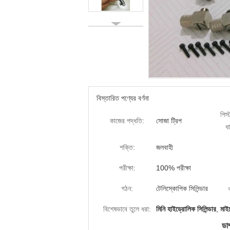
বিস্তারিত পণ্যের বর্ণনা
পিস
কাজের পদ্ধতি:
সোজা ট্রিপ
ধা
শক্তি:
জলবাহী
পরীক্ষা:
100% পরীক্ষা
গঠন:
টেলিস্কোপিক সিলিন্ডার
ও
বিশেষভাবে তুলে ধরা:
মিনি হাইড্রোলিক সিলিন্ডার
,
মাই
ডাম