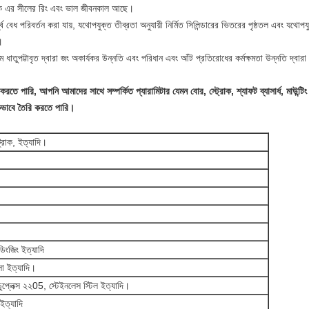
নোক এর সীলের রিং এবং ভাল জীবনকাল আছে।
শ্ব বেধ পরিবর্তন করা যায়, যথোপযুক্ত তীব্রতা অনুযায়ী নির্মিত সিলিন্ডারের ভিতরের পৃষ্ঠতল এবং যথ
।
ম ধাতুপট্টাবৃত দ্বারা জং অকার্যকর উন্নতি এবং পরিধান এবং আঁট প্রতিরোধের কর্মক্ষমতা উন্নতি দ্বার
করতে পারি, আপনি আমাদের সাথে সম্পর্কিত প্যারামিটার যেমন বোর, স্ট্রোক, শ্যাফট ব্যাসার্ধ, মাউন
ভাবে তৈরি করতে পারি।
ি ট্রাক, ইত্যাদি।
ডিংজিং ইত্যাদি
লো ইত্যাদি।
েক্স ২২05, স্টেইনলেস স্টিল ইত্যাদি।
ইত্যাদি