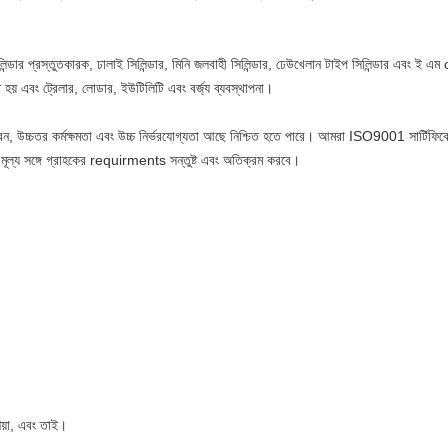
ডার প্রস্তুতকারক, ঢালাই সিলিন্ডার, মিনি জলবাহী সিলিন্ডার, ঢেউখেলান টাইপ সিলিন্ডার এবং ই এম c
ৃত হয় এবং ট্রেলার, লোডার, ইউটিলিটি এবং বর্জ্য ব্যবস্থাপনা।
 জীবন, উচ্চতর কর্মক্ষমতা এবং উচ্চ নির্ভরযোগ্যতা আছে নিশ্চিত হতে পারে। আমরা ISO9001 সার্টি
মূল্য সঙ্গে গ্রাহকের requirments সন্তুষ্ট এবং অতিক্রম করবে।
িয়া, এবং তাই।