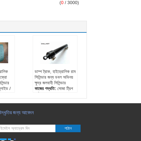
(
0
/ 3000)
রোলিক
ডাম্প ট্রাক, হাইড্রোলিক রাম
ইক্রো
সিলিন্ডার জন্য ডবল অভিনয়
িন্ডার
ক্ষুদ্র জলবাহী সিলিন্ডার
স্লাইড /
কাজের পদ্ধতি:
সোজা ট্রিপ
ক্লিভ
অভিনয় পথ:
ডবল অভিনয়
পিস্টন রড ক্রোম
র
ধাতুপট্টাবৃত:
সিআর, নি, বা
সিরামিক
উদ্ধৃতির জন্য আবেদন
শক্তি:
জলবাহী
পাঠান