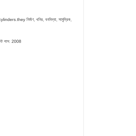
ylinders.they নির্মাণ, খনির, বনবিদ্যা, সামুদ্রিক,
ফিকেট পাস: 2008