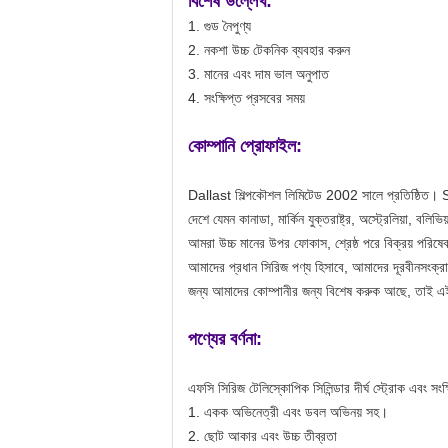
বিশেষ উল্লেখ:
1. গুড নৈপুণ্য
2. নকশা উচ্চ টেকনিক ব্যবহার করুন
3. মানের এবং দাম ভাল অনুপাত
4. সংক্ষিপ্ত প্রসবের সময়
কোম্পানি প্রোফাইল:
Dallast শিল্পকৌশল লিমিটেড 2002 সালে প্রতিষ্ঠিত। 
দেশে যেমন কানাডা, মার্কিন যুক্তরাষ্ট্র, অস্ট্রেলিয়া, 
আমরা উচ্চ মানের উপর ফোকাস, শ্রেষ্ঠ পরে বিক্রয় পরি
আমাদের প্রধান সিরিজ পণ্য হিসাবে, আমাদের দূরবীনসংক্র
জন্য আমাদের কোম্পানীর জন্য বিশেষ করুক আছে, তাই এই 
পণ্যের বর্ণনা:
এফসি সিরিজ টেলিস্কোপিক সিলিন্ডার দীর্ঘ স্ট্রোক এবং সংক্
1. একক অভিনেত্রী এবং ডবল অভিনয় সহ।
2. ছোট আকার এবং উচ্চ তীব্রতা