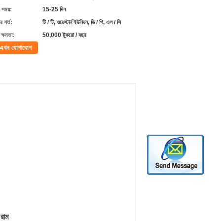
 সময়:
15-25 দিন
 শর্ত:
টি / টি, ওয়েস্টার্ন ইউনিয়ন, ডি / পি, এল / সি
ক্ষমতা:
50,000 টুকরো / বছর
এখন যোগাযোগ
 রাম