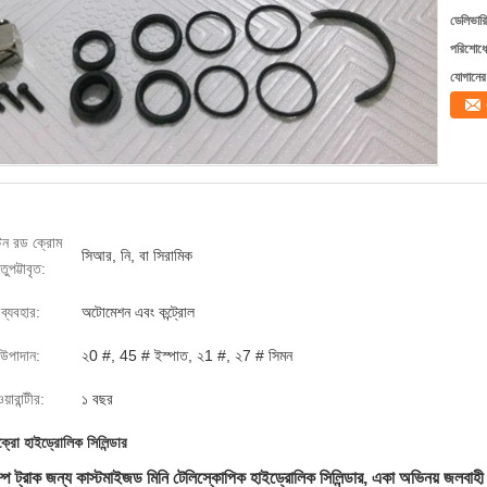
ডেলিভারি
পরিশোধের
যোগানের 
্টন রড ক্রোম
সিআর, নি, বা সিরামিক
তুপট্টাবৃত:
ব্যবহার:
অটোমেশন এবং কন্ট্রোল
উপাদান:
২0 #, 45 # ইস্পাত, ২1 #, ২7 # সিমন
য়ারান্টীর:
১ বছর
ক্রো হাইড্রোলিক সিলিন্ডার
্প ট্রাক জন্য কাস্টমাইজড মিনি টেলিস্কোপিক হাইড্রোলিক সিলিন্ডার, একা অভিনয় জলবাহী