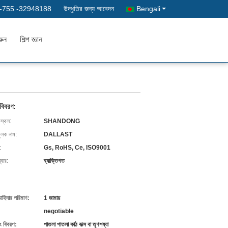
-755 -32948188
উদ্ধৃতির জন্য আবেদন
Bengali
রুন
শিল্প জ্ঞান
 বিবরণ:
 স্থল:
SHANDONG
ুলক নাম:
DALLAST
:
Gs, RoHS, Ce, ISO9001
বার:
ব্যাক্তিগত
চাহিদার পরিমাণ:
1 জামায়
negotiable
ং বিবরণ:
পাতলা পাতলা কাঠ বাক্স বা তৃণশয্যা