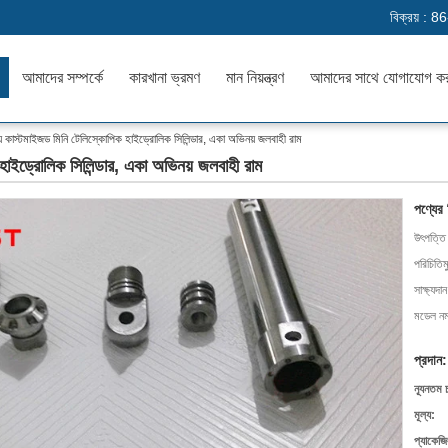
বিক্রয় :
86
আমাদের সম্পর্কে
কারখানা ভ্রমণ
মান নিয়ন্ত্রণ
আমাদের সাথে যোগাযোগ ক
্য কাস্টমাইজড মিনি টেলিস্কোপিক হাইড্রোলিক সিলিন্ডার, একা অভিনয় জলবাহী রাম
হাইড্রোলিক সিলিন্ডার, একা অভিনয় জলবাহী রাম
পণ্যের
উৎপত্তি
পরিচিতিম
সাক্ষ্যদান
মডেল নম্
প্রদান:
ন্যূনতম 
মূল্য:
প্যাকেজি