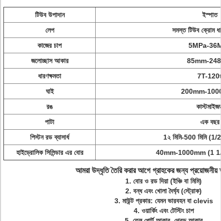
টিউব উপাদান
ইস্পাত
লেপ
সমস্ত টিউব ক্রোম ধাতু
কাজের চাপ
5MPa-36
জলোচ্ছাস আকার
85mm-24
ধারণক্ষমতা
7T-120
ঘাই
200mm-100
রঙ
কাস্টমাইজ
পাটা
এক বছর
পিস্টন রড ব্যাসার্ধ
1২ মিমি-500 মিমি (1/2 ই
হাইড্রোলিক সিলিন্ডার এর বোর
40mm-1000mm (1 1/2 ইঞ
আমরা উদ্ধৃতি তৈরি করার আগে গ্রাহকের জন্য প্রয়োজনীয়
1. বোর ও রড দিয়া
(ইঞ্চি বা মিমি)
2. বন্ধ এবং খোলা দৈর্ঘ্য (স্ট্রোক)
3. মাউন্ট প্রকার: যেমন ভারবহন বা clevis
4. ওয়ার্কিং এবং টেস্টিং চাপ
5. তেল পোর্ট আকার, থ্রেড আকার