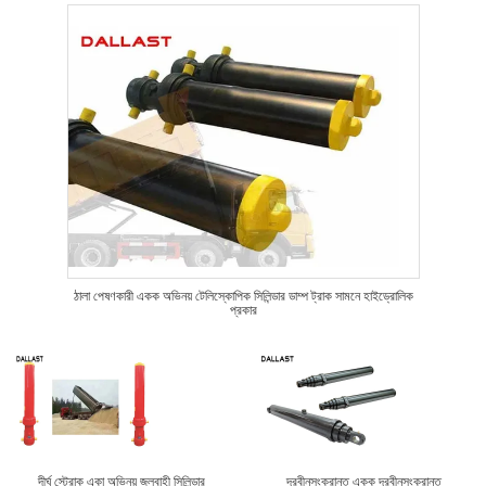
ঠালা পেষণকারী একক অভিনয় টেলিস্কোপিক সিলিন্ডার ডাম্প ট্রাক সামনে হাইড্রোলিক
প্রকার
দীর্ঘ স্ট্রোক একা অভিনয় জলবাহী সিলিন্ডার
দূরবীনসংক্রান্ত একক দূরবীনসংক্রান্ত