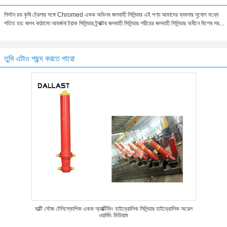
পিস্টন রড কৃষি ট্রেলার সঙ্গে Chromed একক অভিনব জলবাহী সিলিন্ডার এই পণ্য আমাদের ব্যবসার সুযোগ মধ্যে
পতিত হয়: জলব কাঠামো আবর্জনা ট্রাক সিলিন্ডার ট্র্যাক্টর জলবাহী সিলিন্ডার শরীরের জলবাহী সিলিন্ডার অধীনে বিশেষ সর...
তুমি এটাও পছন্দ করতে পারো
মাল্টি স্টেজ টেলিস্কোপিক একক অ্যাক্টিভিং হাইড্রোলিক সিলিন্ডার হাইড্রোলিক অয়েল
ওয়ার্কিং মিডিয়াম