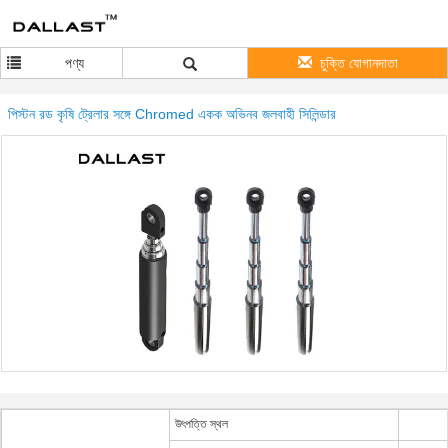
পণ্য
চুক্তি যোগানদাতা
পিস্টন রড কৃষি ট্রেলার সঙ্গে Chromed একক অভিনব জলবাহী সিলিন্ডার
উৎপত্তি স্থল