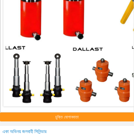
চুক্তি যোগানদাতা
একা অভিনয় জলবাহী সিলিন্ডার