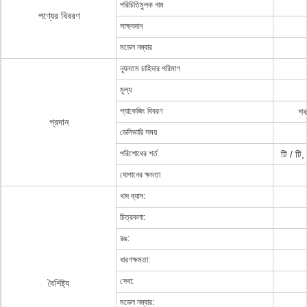
পরিচিতিমুলক নাম
পণ্যের বিবরণ
সাক্ষ্যদান
মডেল নম্বার
ন্যূনতম চাহিদার পরিমাণ
মূল্য
প্যাকেজিং বিবরণ
শক
প্রদান
ডেলিভারি সময়
পরিশোধের শর্ত
টি / টি,
যোগানের ক্ষমতা
খাদ ব্যাস:
চিত্রকলা:
রঙ:
ধারণক্ষমতা:
সেবা:
বৈশিষ্ট্য
মডেল নম্বার: