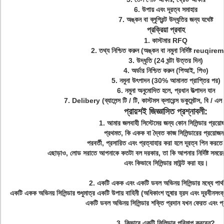
6. উপায় এবং দূরত্ব সমাহার
7. অঙ্কন বা ব্লুগ্রিন্ট উদ্ধৃতির জন্য যথেষ্ট
প্রক্রিয়া প্রবাহ
1. কাস্টমার RFQ
2. তথ্য নিশ্চিত করুন (অঙ্কন বা নমুনা নির্দিষ্ট reuqir
3. উদ্ধৃতি (24 ঘন্টা উত্তর দিন)
4. অর্ডার নিশ্চিত করুন (পিআই, পিও)
5. নমুনা উৎপাদন (30% আমানত প্রাপ্তির পর)
6. নমুনা অনুমোদিত হলে, প্রধান উত্পাদন যান
7. Delibery (ব্যালেন্স টি / টি, কাস্টমস ক্লারেন্স ডকুমেন্টস, বি /
প্রায়শই জিজ্ঞাসিত প্রশ্নাবলী:
1. আমার জলবাহী সিস্টেমের জন্য কোন সিলিন্ডার প্রয়
প্রথমত, কি একক বা দ্বৈত কাজ সিলিন্ডারের প্রয়োজ
পরবর্তী, প্রসারিত এবং প্রত্যাহার করা হলে দূরত্ব পিন করত
এছাড়াও, লোড সরাতে আপনাকে কতটা বল দরকার, তা কি আপনার নির্দিষ্ট সময়ে
এবং কিভাবে সিলিন্ডার মাউন্ট করা হয়।
2. একটি একক এবং একটি ডবল অভিনয় সিলিন্ডার মধ্যে পার্
একটি একক অভিনয় সিলিন্ডার শুধুমাত্র একটি উপায় বাহিনী (অধিকাংশ তুষার হ্রদ এবং দূরবীনসংক
একটি ডবল অভিনয় সিলিন্ডার শক্তি প্রদান যখন ফেরত এবং প্
3. কিভাবে একটি সিলিন্ডার পরিমাপ করবেন?