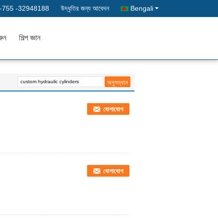
-755 -32948188
উদ্ধৃতির জন্য আবেদন
Bengali
রুন
শিল্প জ্ঞান
যোগাযোগ
যোগাযোগ