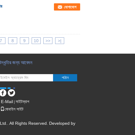
ার
যোগাযোগ
7
8
9
10
>>
>|
উদ্ধৃতির জন্য আবেদন
পাঠান
E-Mail
সাইটম্যাপ
|
মোবাইল সাইট
Ltd.. All Rights Reserved. Developed by