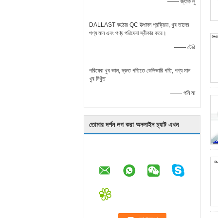
—— জ্যাক লু
DALLAST কঠোর QC উত্পাদন প্রক্রিয়া, খুব তাদের
পণ্য মান এবং পণ্য পরিষেবা স্বীকার করে।
—— টেরি
পরিষেবা খুব ভাল, দ্রুত গতিতে ডেলিভারি গতি, পণ্য মান
খুব নিখুঁত
—— পনি মা
তোমার দর্শন লগ করা অনলাইন চ্যাট এখন